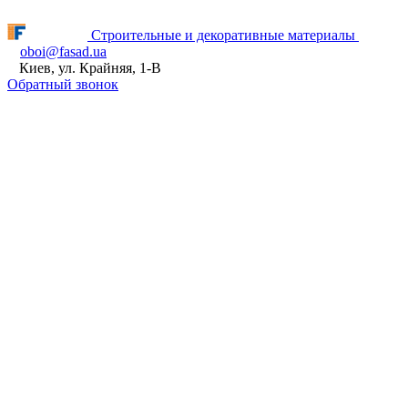
Fasad.ua відновлює роботу! ПН - ПТ з 9:00 до 16:00
Строительные и декоративные материалы
oboi@fasad.ua
Киев, ул. Крайняя, 1-В
Обратный звонок