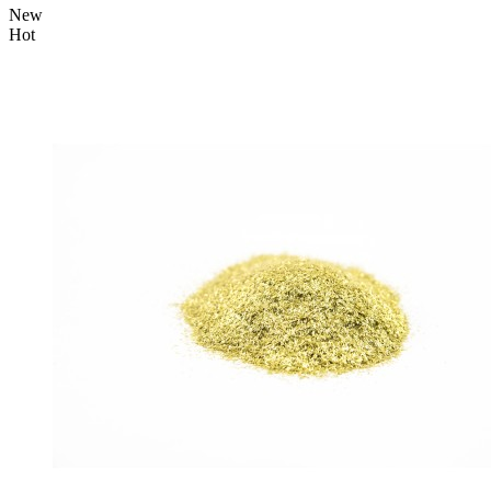
New
Hot