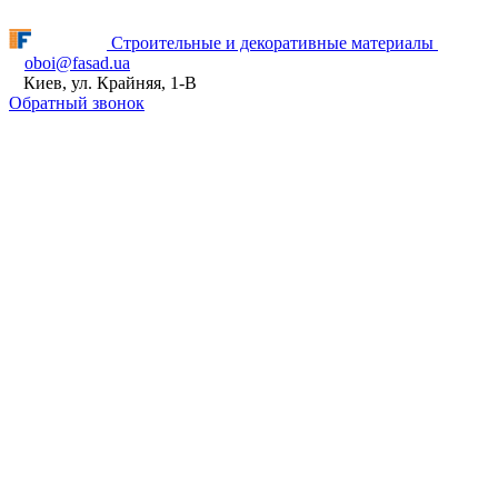
Fasad.ua відновлює роботу! ПН - ПТ з 9:00 до 16:00
Строительные и декоративные материалы
oboi@fasad.ua
Киев, ул. Крайняя, 1-В
Обратный звонок