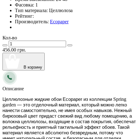
Фасовка:
1
Тип материала:
Целлюлоза
Рейтинг:
Производитель:
Ecopaper
Кол-во
456.00 грн.
В корзину
Описание
Spring
Целлюлозные жидкие обои Ecopaper из коллекции 
garden
 — это отделочный материал, который можно легко 
нанести самостоятельно, не имея особых навыков. Нежный 
бирюзовый цвет придаст свежий вид любому помещению, а 
волокна целлюлозы, входящие в состав покрытия, обеспечат 
рельефность и приятный тактильный эффект обоев. Такой 
материал является абсолютно безвредным, потому что 
имеет натуральный состав, и безопасным для отделки  