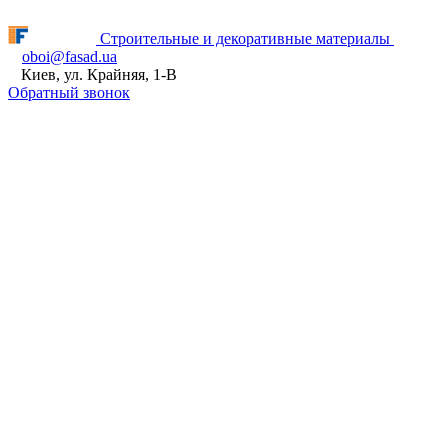
Fasad.ua відновлює роботу! ПН - ПТ з 9:00 до 16:00
Строительные и декоративные материалы
oboi@fasad.ua
Киев, ул. Крайняя, 1-В
Обратный звонок