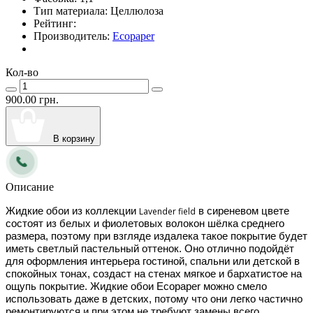
Тип материала:
Целлюлоза
Рейтинг:
Производитель:
Ecopaper
Кол-во
900.00 грн.
В корзину
Описание
Жидкие обои из коллекции 
Lavender field
 в сиреневом цвете 
состоят из белых и фиолетовых волокон шёлка среднего 
размера, поэтому при взгляде издалека такое покрытие будет 
иметь светлый пастельный оттенок. Оно отлично подойдёт 
для оформления интерьера гостиной, спальни или детской в 
спокойных тонах, создаст на стенах мягкое и бархатистое на 
ощупь покрытие. Жидкие обои 
Ecopaper
 можно смело 
использовать даже в детских, потому что они легко частично 
ремонтируются и при этом не требуют замены всего 