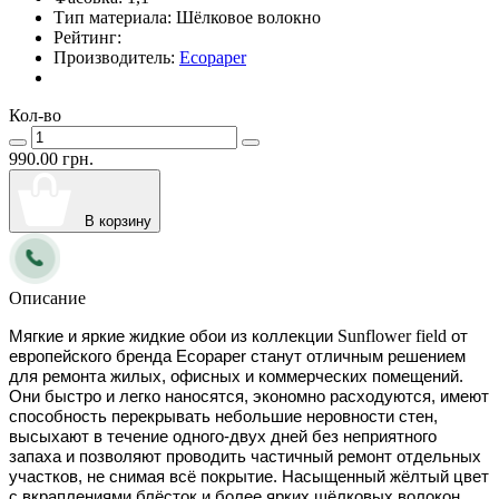
Тип материала:
Шёлковое волокно
Рейтинг:
Производитель:
Ecopaper
Кол-во
990.00 грн.
В корзину
Описание
Sunflower field
Мягкие и яркие жидкие обои из коллекции 
 от 
европейского бренда Ecopaper
 станут отличным решением 
для ремонта жилых, офисных и коммерческих помещений. 
Они быстро и легко наносятся, экономно расходуются, имеют 
способность перекрывать небольшие неровности стен, 
высыхают в течение одного-двух дней без неприятного 
запаха и позволяют проводить частичный ремонт отдельных 
участков, не снимая всё покрытие. Насыщенный жёлтый цвет 
с вкраплениями блёсток и более ярких шёлковых волокон 